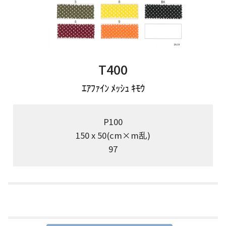
T400
ｴｱﾌｧｲﾝ ﾒｯｼｭ ｷﾓｳ
P100
150 x 50(cm×m乱)
97