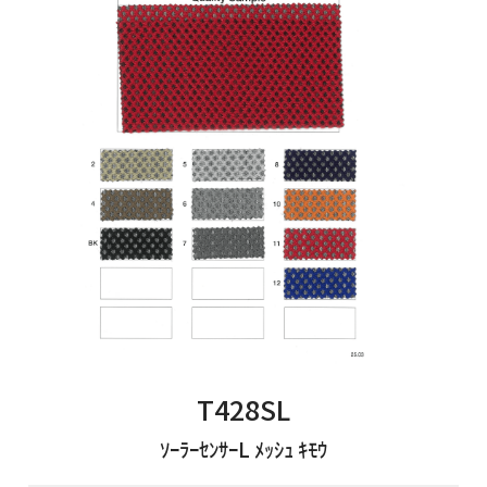
T428SL
ｿｰﾗｰｾﾝｻｰL ﾒｯｼｭ ｷﾓｳ