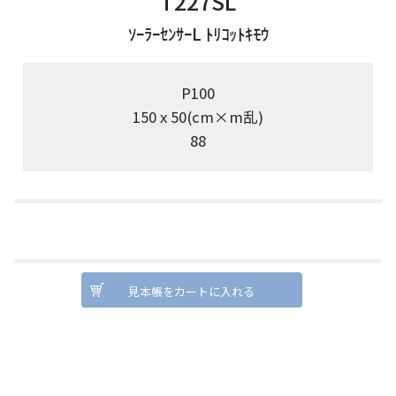
T227SL
ｿｰﾗｰｾﾝｻｰL ﾄﾘｺｯﾄｷﾓｳ
P100
150 x 50(cm×m乱)
88
見本帳をカートに入れる