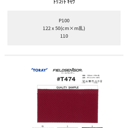
ﾄﾘｺｯﾄ ｷﾓｳ
P100
122 x 50(cm×m乱)
110