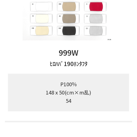
999W
ﾋﾛﾊﾊﾞ190ﾎﾝﾀﾌﾀ
P100％
148 x 50(cm×m乱)
54