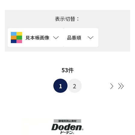
用途から探す
表示切替：
機能性から探す
見本帳画像
品番順
会員様メニュー
ログイ
お気に入
発注履
ご利用ガイ
ン
り
歴
ド
53
件
1
2
問い合わせ
大阪本社 〒541-0052 大阪府中央区安土町3-3-9
東京本社 〒150-0001 東京都渋谷区神宮前1-3-10