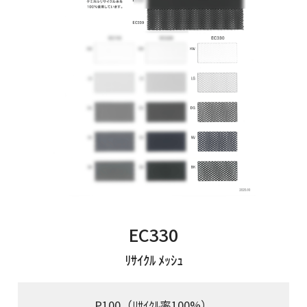
EC330
ﾘｻｲｸﾙ ﾒｯｼｭ
P100（ﾘｻｲｸﾙ率100%）