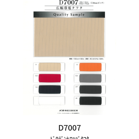
お問い合わせフォームはこちら
Tamurakoma Textile Baseについて
よくあるご質問
会社概要
プライバシーポリシー
利用規約
田村駒
D7007
コーポレートサイト
ﾄﾞｳﾃﾞﾝﾋﾛﾊﾊﾞﾀﾌﾀ