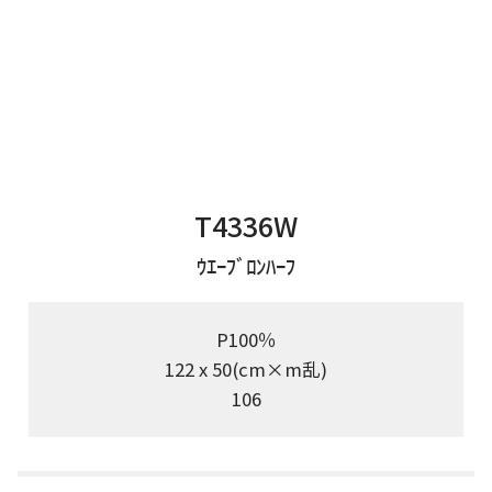
T4336W
ｳｴｰﾌﾞﾛﾝﾊｰﾌ
P100％
122 x 50(cm×m乱)
106