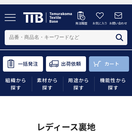
発注履歴
お気に入り
お問い合わせ
発注履歴
お気に入り
お問い合わせ
カートへ
配送先を追加する
商品を投入する配送先を選択してください。
一括発注
出荷依頼
カート
一括発注
出荷依頼
カート
組織から
素材から
用途から
機能性から
商品をさがす
探す
探す
探す
探す
組織から探す
素材から探す
レディース裏地