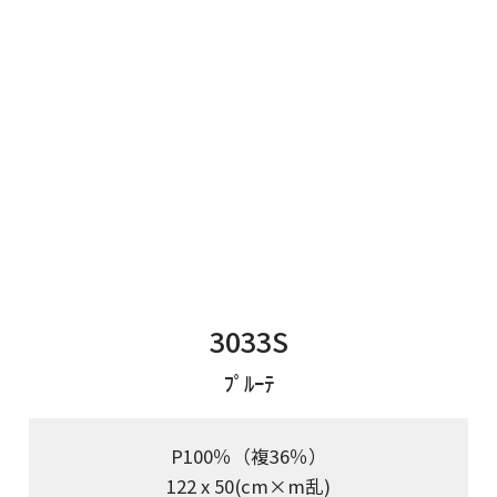
3033S
ﾌﾟﾙｰﾃ
P100％（複36％）
122 x 50(cm×m乱)