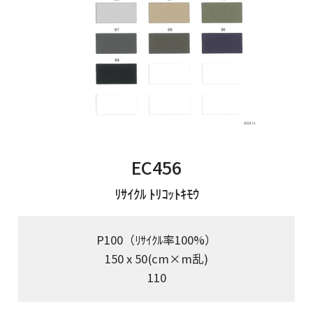
EC456
ﾘｻｲｸﾙ ﾄﾘｺｯﾄｷﾓｳ
P100（ﾘｻｲｸﾙ率100%）
150 x 50(cm×m乱)
110