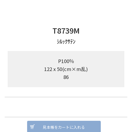
T8739M
ｼﾙｯｸｻﾃﾝ
P100％
122 x 50(cm×m乱)
86
見本帳をカートに入れる