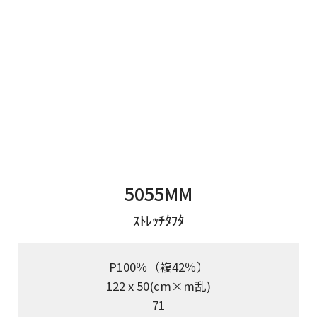
5055MM
ｽﾄﾚｯﾁﾀﾌﾀ
P100％（複42％）
122 x 50(cm×m乱)
71