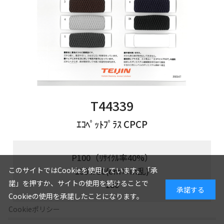
T44339
ｴｺﾍﾟｯﾄﾌﾟﾗｽ CPCP
P100（ﾘｻｲｸﾙ率40%）
150 x 50(cm×m乱)
このサイトではCookieを使用しています。「承
諾」を押すか、サイトの使用を続けることで
180
承諾する
Cookieの使用を承諾したことになります。
Cookieポリシー