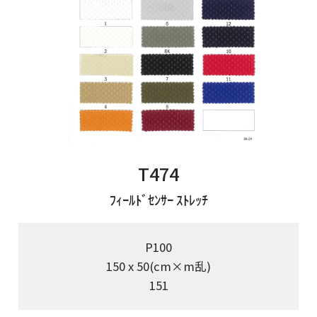
T474
ﾌｨｰﾙﾄﾞｾﾝｻｰ ｽﾄﾚｯﾁ
P100
150 x 50(cm×m乱)
151