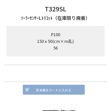
T329SL
ｿｰﾗｰｾﾝｻｰLﾄﾘｺｯﾄ（在庫限り廃番）
P100
150 x 50(cm×m乱)
56
見本帳をカートに入れる