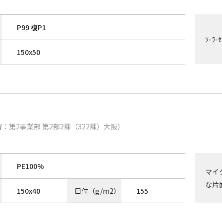
P99 複P1
ｿ-ﾗ-
150
x
50
：第2事業部 第2部2課（322課）大阪）
PE100%
マイ
な片
150
x
40
目付（g/m2）
155