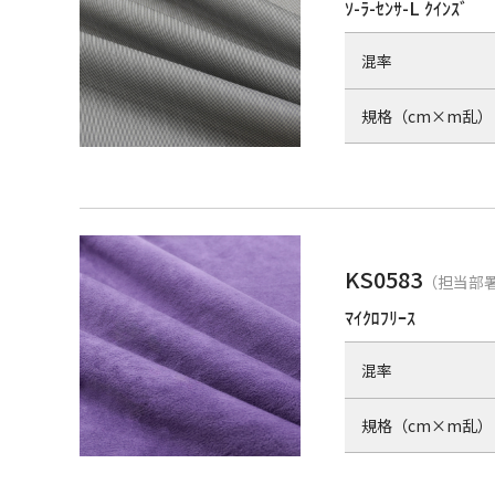
ｿ-ﾗ-ｾﾝｻ-L ｸｲﾝｽﾞ
混率
規格（cm×m乱）
KS0583
（担当部署
ﾏｲｸﾛﾌﾘｰｽ
混率
規格（cm×m乱）