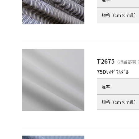
規格（cm×m乱）
T2675
（担当部署：
75Dﾘｵﾃﾞﾌﾙﾀﾞﾙ
混率
規格（cm×m乱）