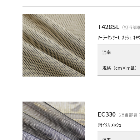
T428SL
（担当部署
ｿｰﾗｰｾﾝｻｰL ﾒｯｼｭ ｷﾓ
混率
規格（cm×m乱）
EC330
（担当部署：
ﾘｻｲｸﾙ ﾒｯｼｭ
混率