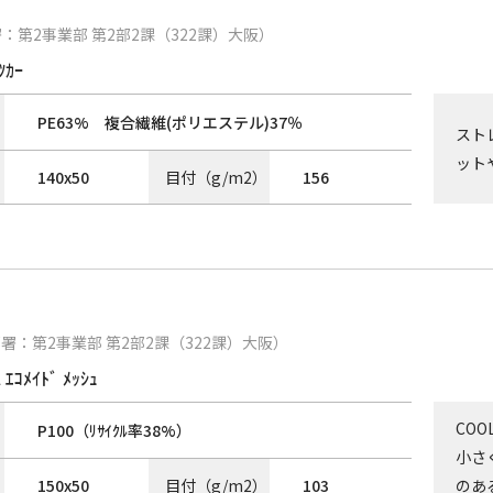
：第2事業部 第2部2課（322課）大阪）
ﾂｶｰ
PE63% 複合繊維(ポリエステル)37％
スト
ット
140
x
50
目付（g/m2）
156
署：第2事業部 第2部2課（322課）大阪）
ｴｺﾒｲﾄﾞ ﾒｯｼｭ
CO
P100（ﾘｻｲｸﾙ率38%）
小さ
150
x
50
目付（g/m2）
103
のあ