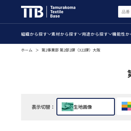
組織から
探す
素材から
探す
用途から
探す
機能性か
ホーム
第2事業部 第2部2課（322課）大阪
＞
表示切替：
生地画像