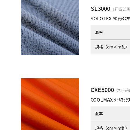
SL3000
（担当部署
SOLOTEX ｿﾛﾃｯｸｽｻ
混率
規格（cm×m乱）
CXE5000
（担当部
COOLMAX ｸｰﾙﾏｯｸｽ 
混率
規格（cm×m乱）