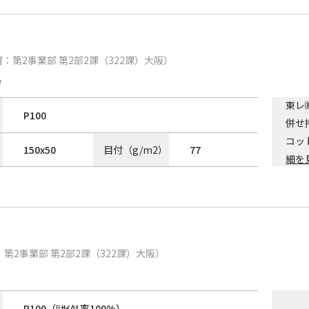
：第2事業部 第2部2課（322課）大阪）
ｳ
東レ
P100
併せ
コッ
150
x
50
目付（g/m2）
77
細を
第2事業部 第2部2課（322課）大阪）
P100（ﾘｻｲｸﾙ率100%）