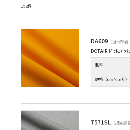
152
件
DA609
（担当部署：
DOTAIR ﾄﾞｯﾄｴｱ ﾀﾃ
混率
規格（cm×m乱）
T571SL
（担当部署