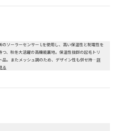
㈱のソーラーセンサー Lを使用し、高い保温性と制電性を
持つ、秋冬大活躍の高機能裏地。保温性抜群の起毛トリ
ト品。またメッシュ調のため、デザイン性も併せ持…
詳
見る