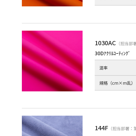
1030AC
（担当部署
30Dｱｸﾘﾙｺｰﾃｨﾝｸﾞ
混率
規格（cm×m乱）
144F
（担当部署：第