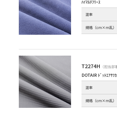
ﾊｲﾏﾙﾁﾌﾘｰｽ
混率
規格（cm×m乱）
T2274H
（担当部署
DOTAIR ﾄﾞｯﾄｴｱｻﾂｶ
混率
規格（cm×m乱）