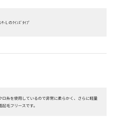
ｾﾝｻ-L のｸｲﾝｽﾞﾀｲﾌﾟ
クロ糸を使用しているので非常に柔らかく、さらに軽量
面起毛フリースです。