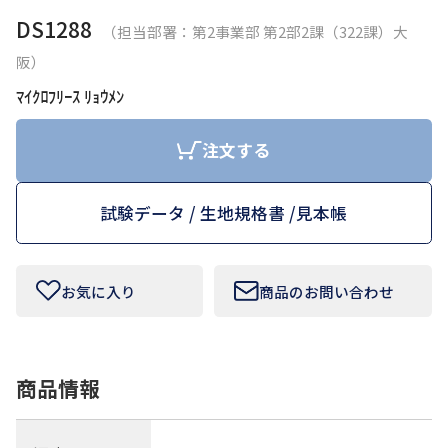
DS1288
（担当部署：第2事業部 第2部2課（322課）大
お問い合わせフォームはこちら
阪）
ﾏｲｸﾛﾌﾘｰｽ ﾘｮｳﾒﾝ
Tamurakoma Textile Baseについて
注文する
よくあるご質問
試験データ / 生地規格書 /
見本帳
会社概要
プライバシーポリシー
お気に入り
商品のお問い合わせ
利用規約
商品情報
田村駒
コーポレートサイト