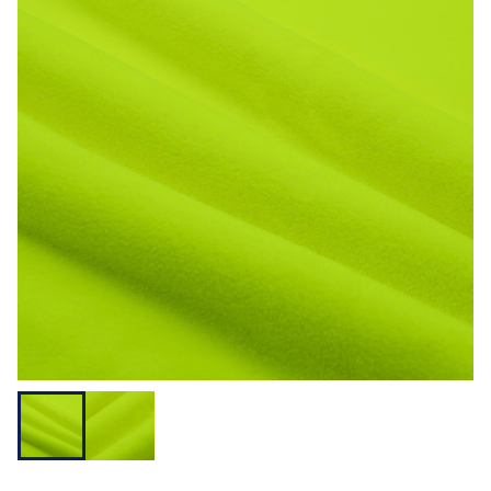
用途から探す
機能性から探す
会員様メニュー
ログイ
お気に入
発注履
ご利用ガイ
ン
り
歴
ド
問い合わせ
大阪本社 〒541-0052 大阪府中央区安土町3-3-9
東京本社 〒150-0001 東京都渋谷区神宮前1-3-10