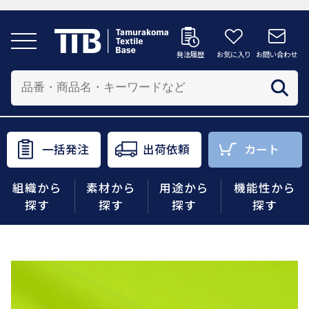
発注履歴
お気に入り
お問い合わせ
発注履歴
お気に入り
お問い合わせ
カートへ
配送先を追加する
商品を投入する配送先を選択してください。
一括発注
出荷依頼
カート
一括発注
出荷依頼
カート
組織から
素材から
用途から
機能性から
商品をさがす
探す
探す
探す
探す
組織から探す
素材から探す