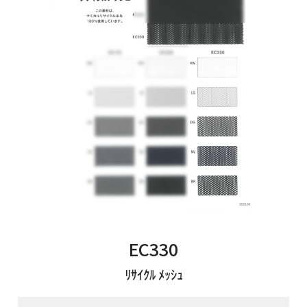
お問い合わせフォームはこちら
Tamurakoma Textile Baseについて
よくあるご質問
会社概要
プライバシーポリシー
利用規約
EC330
ﾘｻｲｸﾙ ﾒｯｼｭ
田村駒
コーポレートサイト