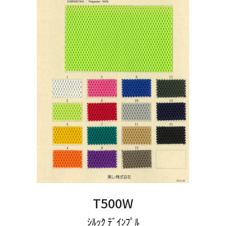
T500W
ｼﾙｯｸ ﾃﾞｲﾝﾌﾟﾙ