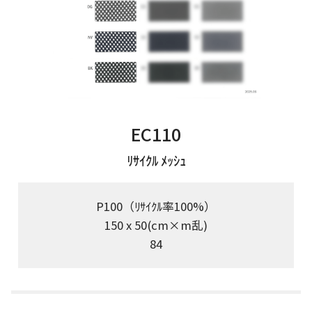
EC110
ﾘｻｲｸﾙ ﾒｯｼｭ
P100（ﾘｻｲｸﾙ率100%）
150 x 50(cm×m乱)
84