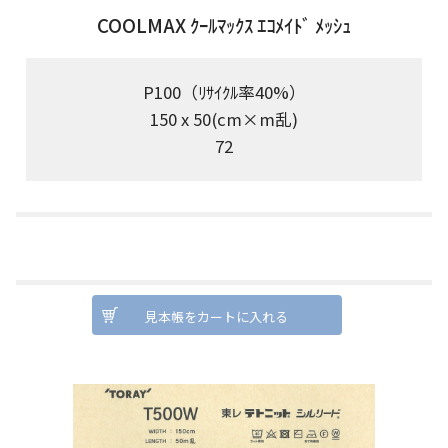
COOLMAX ｸｰﾙﾏｯｸｽ ｴｺﾒｲﾄﾞ ﾒｯｼｭ
P100（ﾘｻｲｸﾙ率40%）
150 x 50(cm×m乱)
72
見本帳をカートに入れる