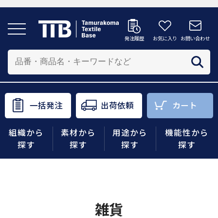
発注履歴
お気に入り
お問い合わせ
発注履歴
お気に入り
お問い合わせ
カートへ
配送先を追加する
商品を投入する配送先を選択してください。
一括発注
出荷依頼
カート
一括発注
出荷依頼
カート
組織から
素材から
用途から
機能性から
商品をさがす
探す
探す
探す
探す
組織から探す
素材から探す
雑貨