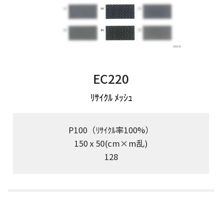
EC220
ﾘｻｲｸﾙ ﾒｯｼｭ
P100（ﾘｻｲｸﾙ率100%）
150 x 50(cm×m乱)
128