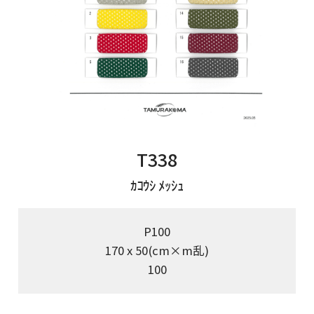
T338
ｶｺｳｼ ﾒｯｼｭ
P100
170 x 50(cm×m乱)
100