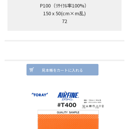
P100（ﾘｻｲｸﾙ率100%）
150 x 50(cm×m乱)
72
見本帳をカートに入れる