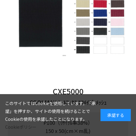
CXE5000
COOLMAX ｸｰﾙﾏｯｸｽ ｴｺﾒｲﾄﾞ ﾒｯｼｭ
このサイトではCookieを使用しています。「承
諾」を押すか、サイトの使用を続けることで
承諾する
Cookieの使用を承諾したことになります。
P100（ﾘｻｲｸﾙ率38%）
Cookieポリシー
150 x 50(cm×m乱)