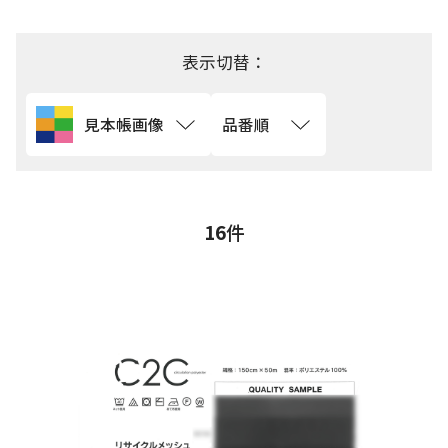
用途から探す
表示切替：
機能性から探す
見本帳画像
品番順
会員様メニュー
ログイ
お気に入
発注履
ご利用ガイ
ン
り
歴
ド
16
件
問い合わせ
大阪本社 〒541-0052 大阪府中央区安土町3-3-9
東京本社 〒150-0001 東京都渋谷区神宮前1-3-10