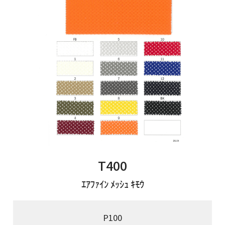
T400
ｴｱﾌｧｲﾝ ﾒｯｼｭ ｷﾓｳ
P100