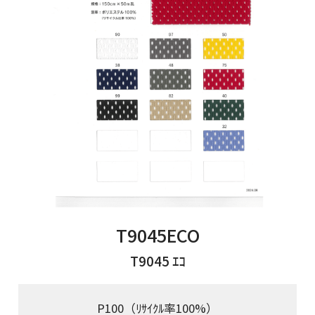
T9045ECO
T9045 ｴｺ
P100（ﾘｻｲｸﾙ率100%）