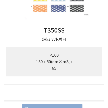
T350SS
ﾒｯｼｭ ｿﾌﾄﾌｳｱｲ
P100
150 x 50(cm×m乱)
65