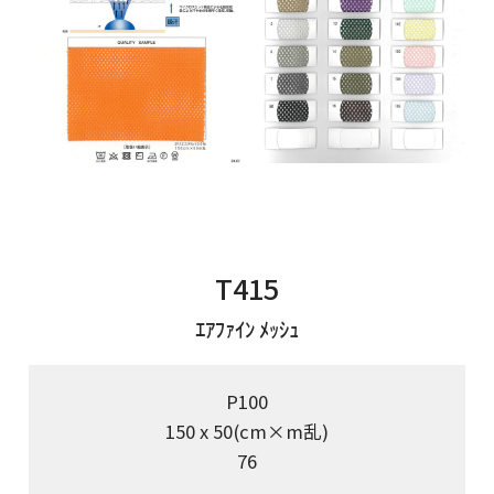
T415
ｴｱﾌｧｲﾝ ﾒｯｼｭ
P100
150 x 50(cm×m乱)
76