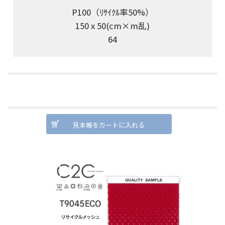
P100（ﾘｻｲｸﾙ率50%）
150 x 50(cm×m乱)
64
見本帳をカートに入れる