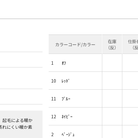
在庫
仕掛
カラーコード/カラー
（反）
（
1
ｵﾌ
10
ﾚｯﾄﾞ
11
ﾌﾞﾙｰ
12
ﾈｲﾋﾞｰ
。起毛による暖か
蒸れにくい暖か素
2
ﾍﾞｰｼﾞｭ