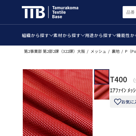
組織から
探す
素材から
探す
用途から
探す
機能性か
第2事業部 第2部2課（322課）大阪
メッシュ
裏地
P（Po
T400
（
ｴｱﾌｧｲﾝ ﾒｯｼ
お気に