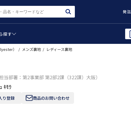
発注
ら
探す
lyester）
メンズ裏地
レディース裏地
担当部署：第2事業部 第2部2課（322課）大阪）
ｭ ｷﾓｳ
入り登録
商品のお問い合わせ