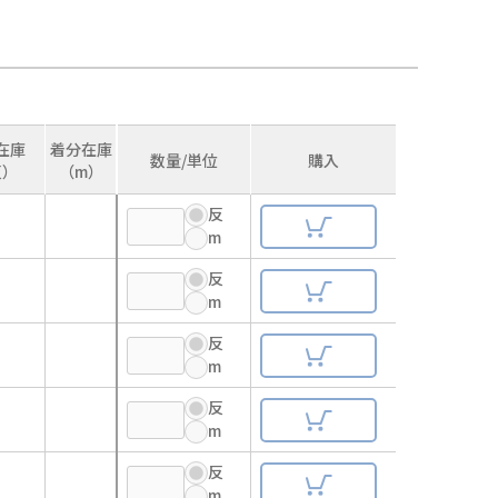
在庫
着分在庫
数量/単位
購入
反）
（m）
反
m
反
m
反
m
反
m
反
m