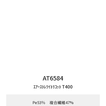
AT6584
ｴｱｰｽﾄﾚﾂｲﾄﾘｺｯﾄ T400
Pe53％ 複合繊維47%