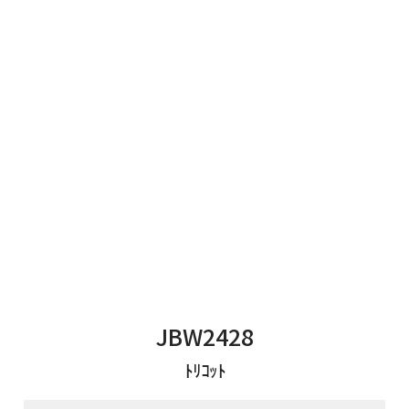
JBW2428
ﾄﾘｺｯﾄ