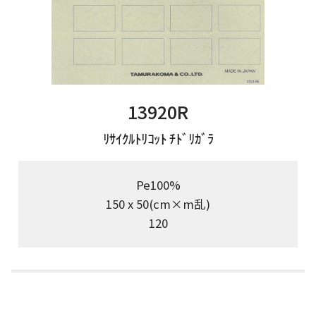
13920R
ﾘｻｲｸﾙﾄﾘｺｯﾄ ﾁﾄﾞﾘｶﾞﾗ
Pe100%
150 x 50(cm×m乱)
120