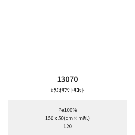
13070
ｶﾗﾐｵﾘﾌｳ ﾄﾘｺｯﾄ
Pe100%
150 x 50(cm×m乱)
120