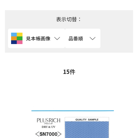
用途から探す
表示切替：
機能性から探す
見本帳画像
品番順
会員様メニュー
ログイ
お気に入
発注履
ご利用ガイ
ン
り
歴
ド
15
件
問い合わせ
大阪本社 〒541-0052 大阪府中央区安土町3-3-9
東京本社 〒150-0001 東京都渋谷区神宮前1-3-10