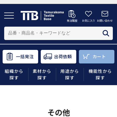
発注履歴
お気に入り
お問い合わせ
発注履歴
お気に入り
お問い合わせ
カートへ
配送先を追加する
商品を投入する配送先を選択してください。
一括発注
出荷依頼
カート
一括発注
出荷依頼
カート
組織から
素材から
用途から
機能性から
商品をさがす
探す
探す
探す
探す
組織から探す
素材から探す
その他