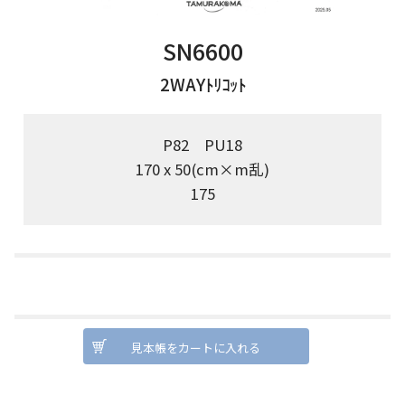
SN6600
2WAYﾄﾘｺｯﾄ
P82 PU18
170 x 50(cm×m乱)
175
見本帳をカートに入れる