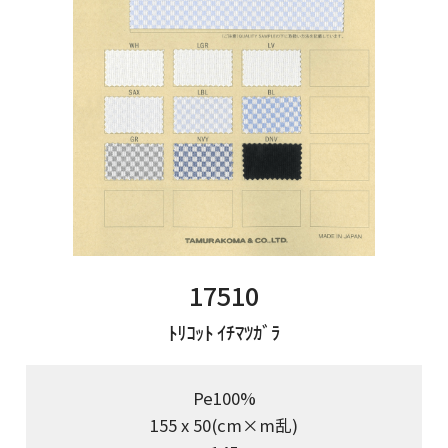
17510
ﾄﾘｺｯﾄ ｲﾁﾏﾂｶﾞﾗ
Pe100%
155 x 50(cm×m乱)