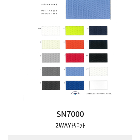
お問い合わせフォームはこちら
Tamurakoma Textile Baseについて
よくあるご質問
会社概要
プライバシーポリシー
利用規約
SN7000
2WAYﾄﾘｺｯﾄ
田村駒
コーポレートサイト