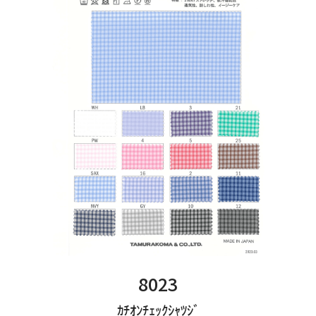
8023
ｶﾁｵﾝﾁｪｯｸｼｬﾂｼﾞ