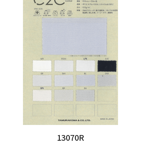
13070R