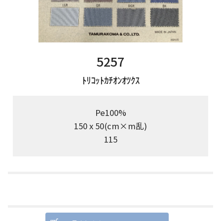
5257
ﾄﾘｺｯﾄｶﾁｵﾝｵﾂｸｽ
Pe100%
150 x 50(cm×m乱)
115