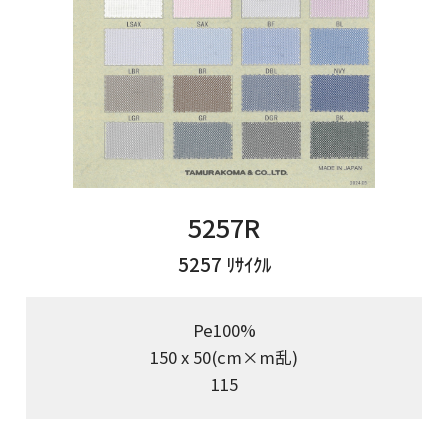
5257R
5257 ﾘｻｲｸﾙ
Pe100%
150 x 50(cm×m乱)
115