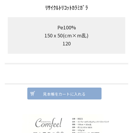
ﾘｻｲｸﾙﾄﾘｺｯﾄｶﾗﾐｶﾞﾗ
Pe100%
150 x 50(cm×m乱)
120
見本帳をカートに入れる