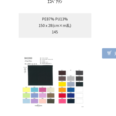
ｴｺﾍﾞｱﾃﾝ
PE87% PU13%
150 x 28(cm×m乱)
145