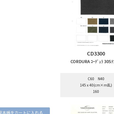
CD3300
CORDURA ｺｰﾃﾞｭﾗ 30Sﾃ
C60 N40
145 x 40(cm×m乱)
160
見本帳をカートに入れる