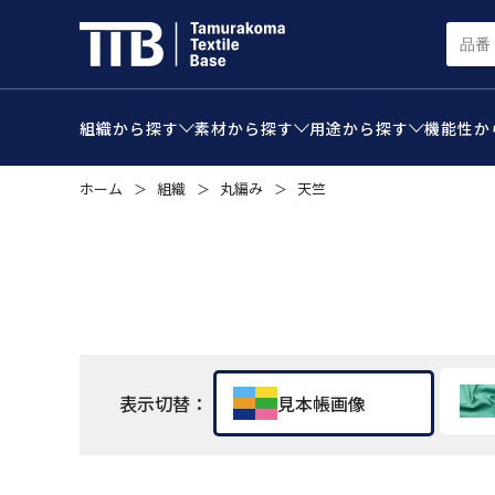
組織から
探す
素材から
探す
用途から
探す
機能性か
ホーム
組織
丸編み
天竺
＞
＞
＞
表示切替：
見本帳画像