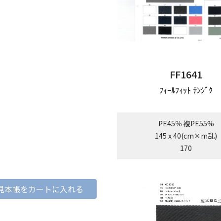
FF1641
ﾌｨｰﾙﾌｨｯﾄ ﾃﾝｼﾞｸ
PE45％ 複PE55%
145 x 40(cm×m乱)
170
見本帳をカートに入れる