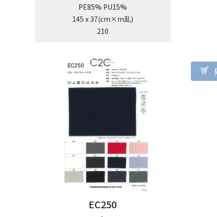
PE85% PU15%
145 x 37(cm×m乱)
210
EC250