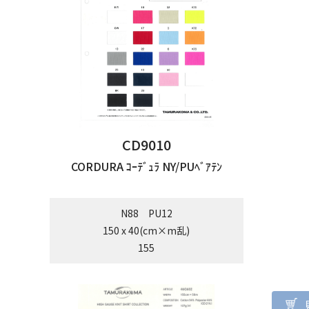
CD9010
CORDURA ｺｰﾃﾞｭﾗ NY/PUﾍﾞｱﾃﾝ
N88 PU12
150 x 40(cm×m乱)
155