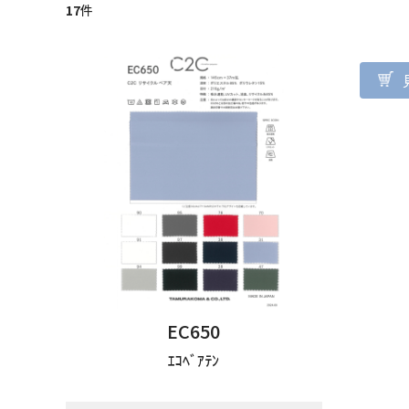
17
件
EC650
ｴｺﾍﾞｱﾃﾝ