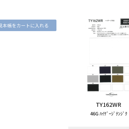
見本帳をカートに入れる
TY162WR
46G ﾊｲｹﾞｰｼﾞﾃﾝｼﾞｸ