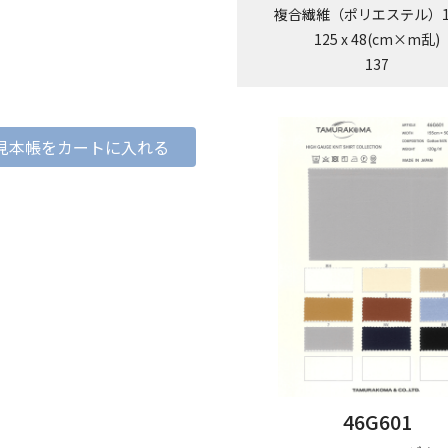
複合繊維（ポリエステル）1
125 x 48(cm×m乱)
137
見本帳をカートに入れる
46G601