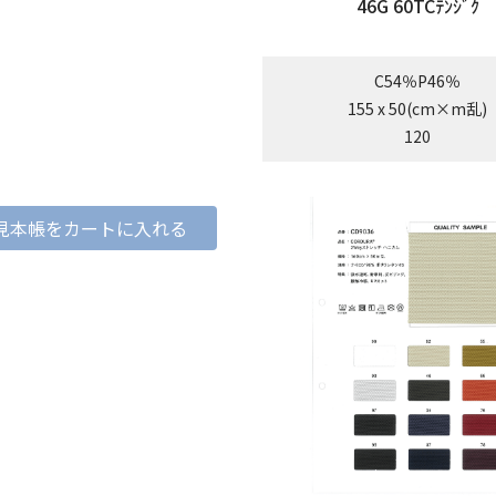
46G 60TCﾃﾝｼﾞｸ
C54％P46％
155 x 50(cm×m乱)
120
見本帳をカートに入れる