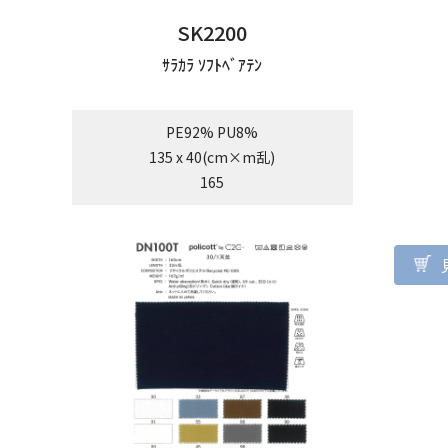
SK2200
ｻﾗｶﾗ ｿﾌﾄﾍﾞｱﾃﾝ
PE92% PU8%
135 x 40(cm×m乱)
165