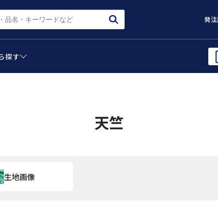
発注
ら
探す
天竺
生地画像