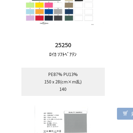
25250
ﾛｲｶ ｿﾌﾄﾍﾞｱﾃﾝ
PE87% PU13%
150 x 28(cm×m乱)
140