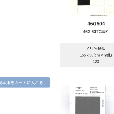
46G604
46G 60TCｶﾙｾﾞ
C54％46％
155 x 50(cm×m乱)
123
見本帳をカートに入れる