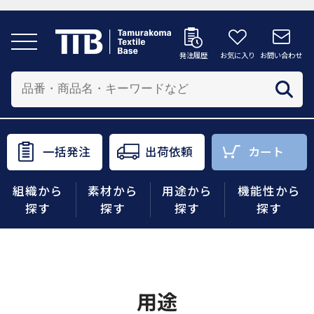
発注履歴
お気に入り
お問い合わせ
発注履歴
お気に入り
お問い合わせ
カートへ
配送先を追加する
商品を投入する配送先を選択してください。
一括発注
出荷依頼
カート
一括発注
出荷依頼
カート
組織から
素材から
用途から
機能性から
商品をさがす
探す
探す
探す
探す
組織から探す
素材から探す
用途