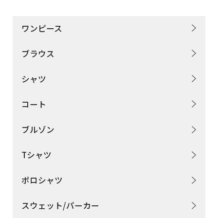
用途から探す
ワンピース
機能性から探す
ブラウス
会員様メニュー
シャツ
ログイ
お気に入
発注履
ご利用ガイ
コート
ン
り
歴
ド
ブルゾン
Tシャツ
問い合わせ
ポロシャツ
大阪本社 〒541-0052 大阪府中央区安土町3-3-9
スウェット/パーカー
東京本社 〒150-0001 東京都渋谷区神宮前1-3-10