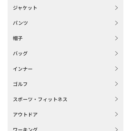
ジャケット
お問い合わせフォームはこちら
パンツ
帽子
Tamurakoma Textile Baseについて
バッグ
よくあるご質問
インナー
会社概要
プライバシーポリシー
ゴルフ
利用規約
スポーツ・フィットネス
アウトドア
田村駒
コーポレートサイト
ワーキング