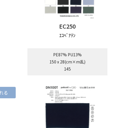
EC250
ｴｺﾍﾞｱﾃﾝ
PE87% PU13%
150 x 28(cm×m乱)
145
れる