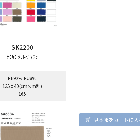
SK2200
ｻﾗｶﾗ ｿﾌﾄﾍﾞｱﾃﾝ
PE92% PU8%
135 x 40(cm×m乱)
165
見本帳をカートに入