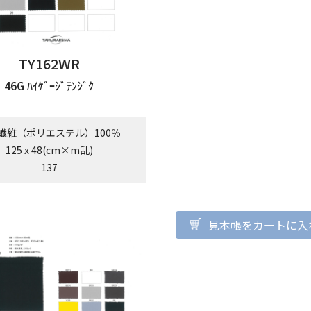
TY162WR
46G ﾊｲｹﾞｰｼﾞﾃﾝｼﾞｸ
繊維（ポリエステル）100％
125 x 48(cm×m乱)
137
見本帳をカートに入