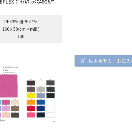
EFLEX ﾌﾟﾗｲﾑﾌﾚｯｸｽ46Gｶﾉｺ
PE53％ 複PE47%
160 x 50(cm×m乱)
130
見本帳をカートに入