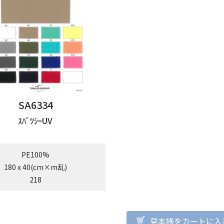
SA6334
ｽﾊﾟﾂｼｰUV
PE100%
180 x 40(cm×m乱)
218
見本帳をカートに入