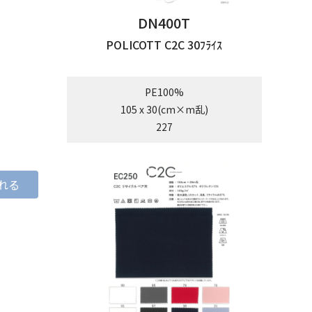
DN400T
POLICOTT C2C 30ﾌﾗｲｽ
PE100%
105 x 30(cm×m乱)
227
れる