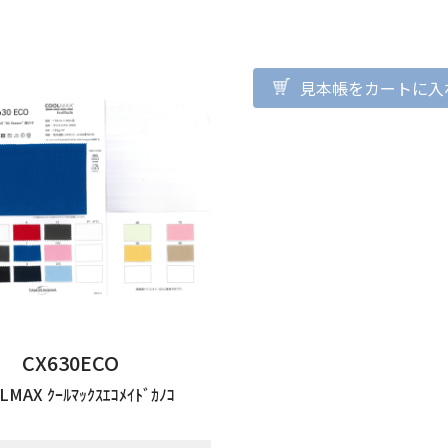
見本帳をカートに入
CX630ECO
LMAX ｸｰﾙﾏｯｸｽｴｺﾒｲﾄﾞｶﾉｺ