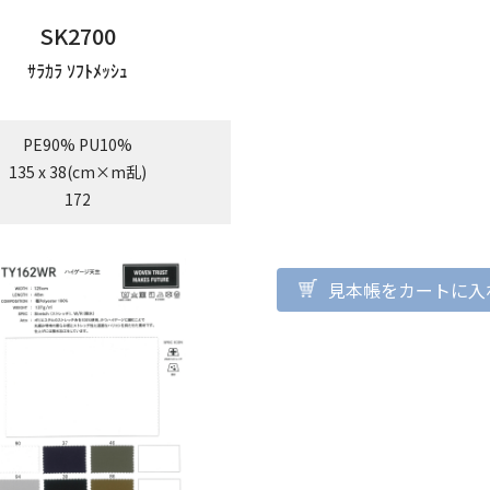
SK2700
ｻﾗｶﾗ ｿﾌﾄﾒｯｼｭ
PE90% PU10%
135 x 38(cm×m乱)
172
見本帳をカートに入