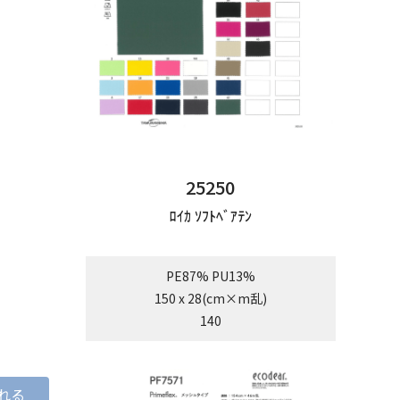
25250
ﾛｲｶ ｿﾌﾄﾍﾞｱﾃﾝ
PE87% PU13%
150 x 28(cm×m乱)
140
れる