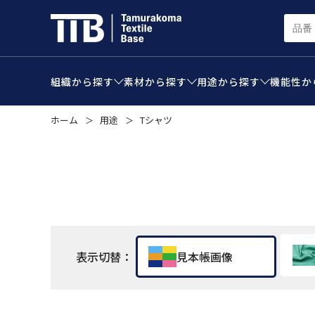
組織から
探す
素材から
探す
用途から
探す
機能性か
ホーム
用途
Tシャツ
＞
＞
表示切替：
見本帳画像