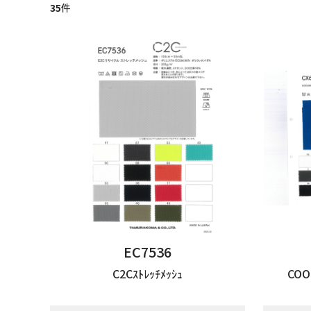
35
件
EC7536
C2Cｽﾄﾚｯﾁﾒｯｼｭ
COO