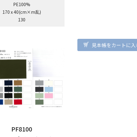
PE100%
170 x 40(cm×m乱)
130
見本帳をカートに入
PF8100