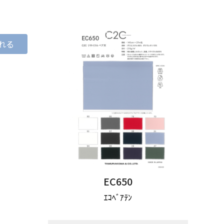
れる
EC650
ｴｺﾍﾞｱﾃﾝ