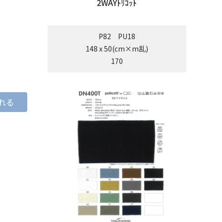
2WAYﾄﾘｺｯﾄ
P82 PU18
148 x 50(cm×m乱)
170
れる