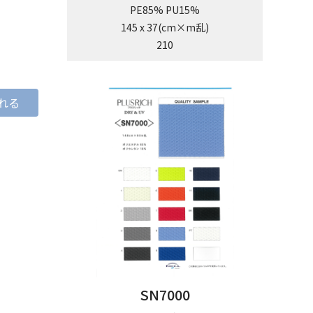
PE85% PU15%
145 x 37(cm×m乱)
210
れる
SN7000