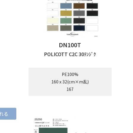
DN100T
POLICOTT C2C 30ﾃﾝｼﾞｸ
PE100%
160 x 32(cm×m乱)
167
れる