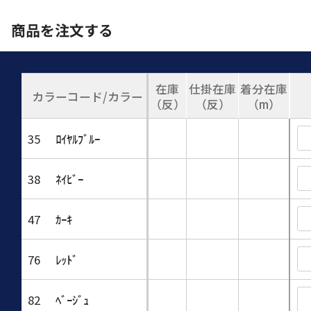
商品を注文する
在庫
仕掛在庫
着分在庫
カラーコード/カラー
（反）
（反）
（m）
35
ﾛｲﾔﾙﾌﾞﾙｰ
38
ﾈｲﾋﾞｰ
47
ｶｰｷ
76
ﾚｯﾄﾞ
82
ﾍﾞｰｼﾞｭ