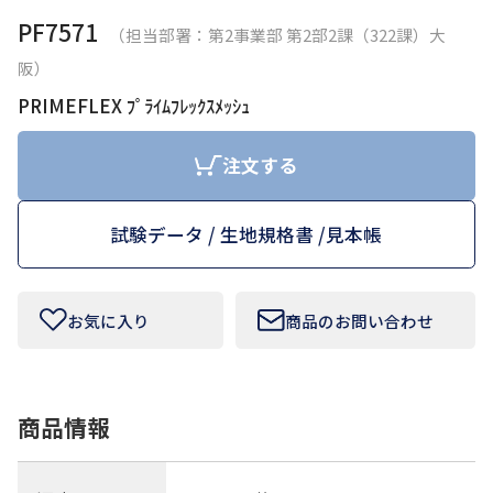
PF7571
（担当部署：第2事業部 第2部2課（322課）大
お問い合わせフォームはこちら
阪）
PRIMEFLEX ﾌﾟﾗｲﾑﾌﾚｯｸｽﾒｯｼｭ
Tamurakoma Textile Baseについて
注文する
よくあるご質問
試験データ / 生地規格書 /
見本帳
会社概要
プライバシーポリシー
お気に入り
商品のお問い合わせ
利用規約
商品情報
田村駒
コーポレートサイト