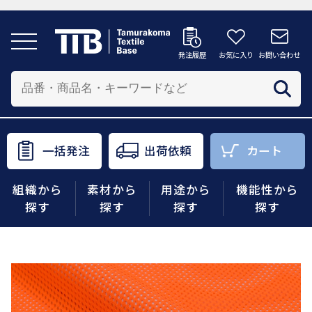
発注履歴
お気に入り
お問い合わせ
発注履歴
お気に入り
お問い合わせ
カートへ
配送先を追加する
商品を投入する配送先を選択してください。
一括発注
出荷依頼
カート
一括発注
出荷依頼
カート
組織から
素材から
用途から
機能性から
商品をさがす
探す
探す
探す
探す
組織から探す
素材から探す