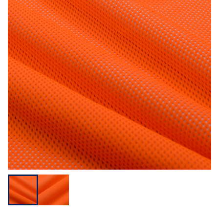
用途から探す
機能性から探す
会員様メニュー
ログイ
お気に入
発注履
ご利用ガイ
ン
り
歴
ド
問い合わせ
大阪本社 〒541-0052 大阪府中央区安土町3-3-9
東京本社 〒150-0001 東京都渋谷区神宮前1-3-10