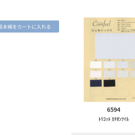
見本帳をカートに入れる
6594
ﾄﾘｺｯﾄ ｶﾁｵﾝﾂｲﾙ