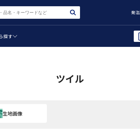
発注
ら
探す
ツイル
生地画像