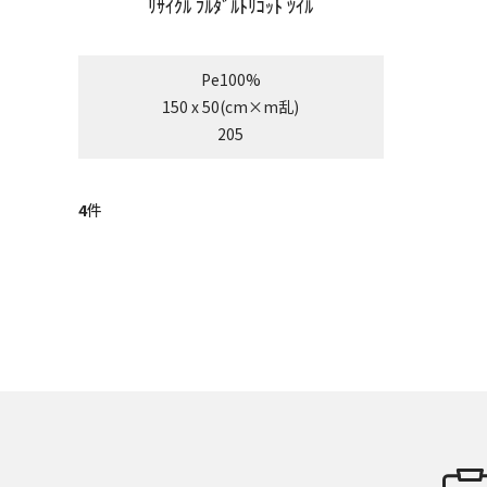
ﾘｻｲｸﾙ ﾌﾙﾀﾞﾙﾄﾘｺｯﾄ ﾂｲﾙ
Pe100%
150 x 50(cm×m乱)
205
4
件