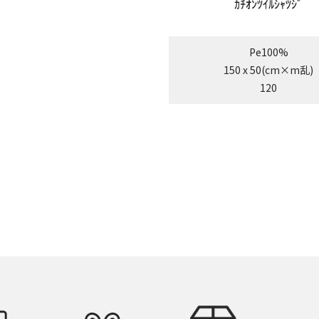
ｶﾁｵﾝﾂｲﾙｼｬﾂｼﾞ
Pe100%
150 x 50(cm×m乱)
120