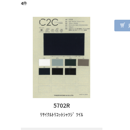
4
件
5702R
ﾘｻｲｸﾙﾄﾘｺｯﾄｼｬﾂｼﾞ ﾂｲﾙ