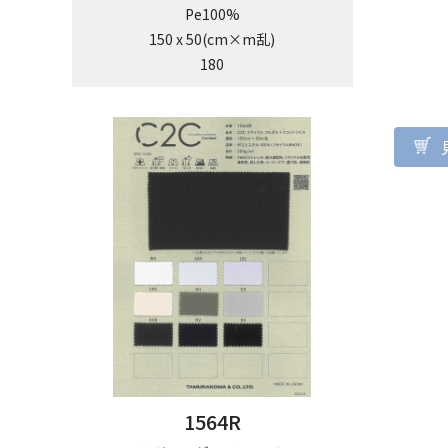
Pe100%
150 x 50(cm×m乱)
180
1564R