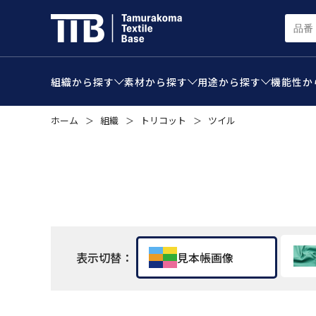
組織から
探す
素材から
探す
用途から
探す
機能性か
ホーム
組織
トリコット
ツイル
＞
＞
＞
表示切替：
見本帳画像