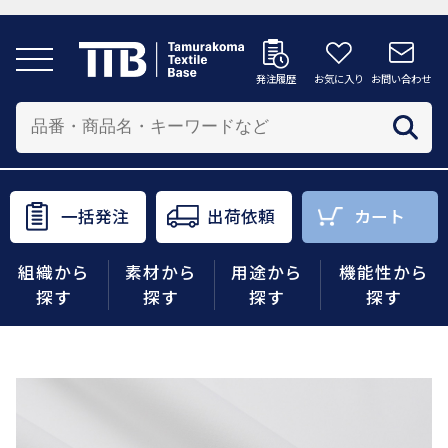
発注履歴
お気に入り
お問い合わせ
発注履歴
お気に入り
お問い合わせ
カートへ
配送先を追加する
商品を投入する配送先を選択してください。
一括発注
出荷依頼
カート
一括発注
出荷依頼
カート
組織から
素材から
用途から
機能性から
商品をさがす
探す
探す
探す
探す
組織から探す
素材から探す