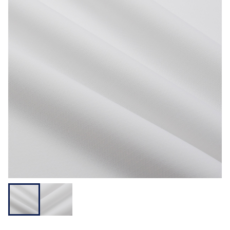
用途から探す
機能性から探す
会員様メニュー
ログイ
お気に入
発注履
ご利用ガイ
ン
り
歴
ド
問い合わせ
大阪本社 〒541-0052 大阪府中央区安土町3-3-9
東京本社 〒150-0001 東京都渋谷区神宮前1-3-10