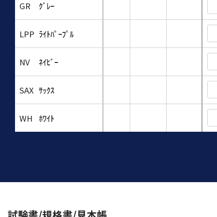
GR
ｸﾞﾚｰ
LPP
ﾗｲﾄﾊﾟｰﾌﾟﾙ
NV
ﾈｲﾋﾞｰ
SAX
ｻｯｸｽ
WH
ﾎﾜｲﾄ
試験書/規格書/見本帳