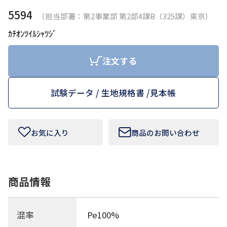
5594
（担当部署：第2事業部 第2部4課B（325課）東京）
お問い合わせフォームはこちら
ｶﾁｵﾝﾂｲﾙｼｬﾂｼﾞ
注文する
Tamurakoma Textile Baseについて
試験データ / 生地規格書 /
見本帳
よくあるご質問
会社概要
お気に入り
商品のお問い合わせ
プライバシーポリシー
利用規約
商品情報
田村駒
混率
Pe100%
コーポレートサイト