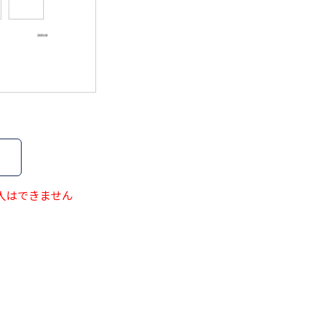
40
ｷｬﾒﾙ
41
ｲﾝｸﾌﾞﾙｰ
42
ｵﾘｰﾌﾞｸﾞﾘｰﾝ
43
ﾛｰｽﾞﾚｯﾄﾞ
44
ﾊﾟｰﾌﾟﾙ
入はできません
45
ﾁｬｺｰﾙｸﾞﾚｰ
8
ﾗﾍﾞﾝﾀﾞｰ
BK
ﾌﾞﾗｯｸ