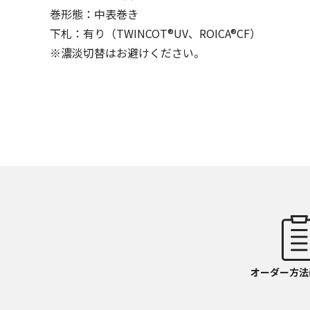
巻形態：中表巻き
下札：有り（TWINCOT®UV、ROICA®CF）
※濃淡切替はお避けください。
オーダー方法