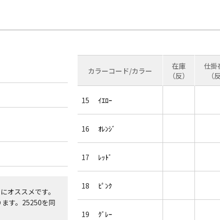
在庫
仕掛
カラーコード/カラー
（反）
（
15
ｲｴﾛｰ
16
ｵﾚﾝｼﾞ
17
ﾚｯﾄﾞ
18
ﾋﾟﾝｸ
ツにオススメです。
ます。25250を同
19
ｸﾞﾚｰ