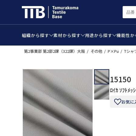
組織から
探す
素材から
探す
用途から
探す
機能性か
第2事業部 第2部2課（322課）大阪
その他
P×Pu
Tシャ
15150
ﾛｲｶ ｿﾌﾄﾒｯｼ
お気に