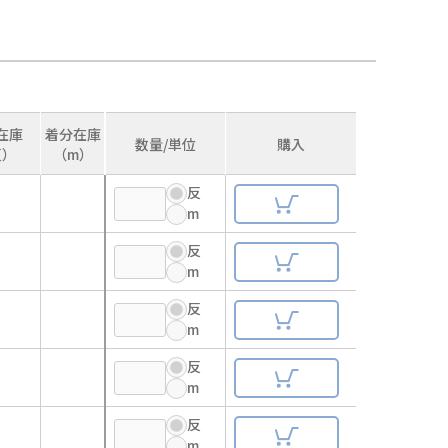
在庫
着分在庫
数量/単位
購入
反）
（m）
反
m
反
m
反
m
反
m
反
m