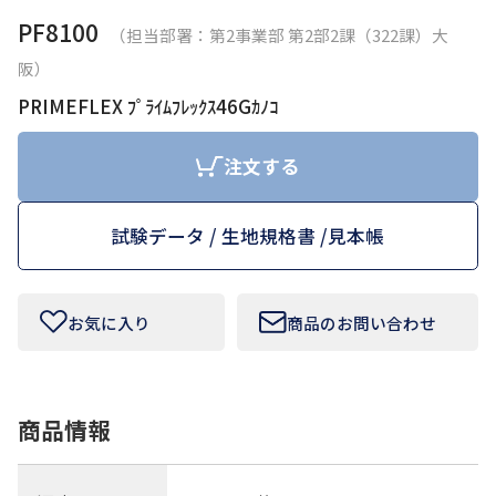
PF8100
（担当部署：第2事業部 第2部2課（322課）大
お問い合わせフォームはこちら
阪）
PRIMEFLEX ﾌﾟﾗｲﾑﾌﾚｯｸｽ46Gｶﾉｺ
Tamurakoma Textile Baseについて
注文する
よくあるご質問
試験データ / 生地規格書 /
見本帳
会社概要
プライバシーポリシー
お気に入り
商品のお問い合わせ
利用規約
商品情報
田村駒
コーポレートサイト