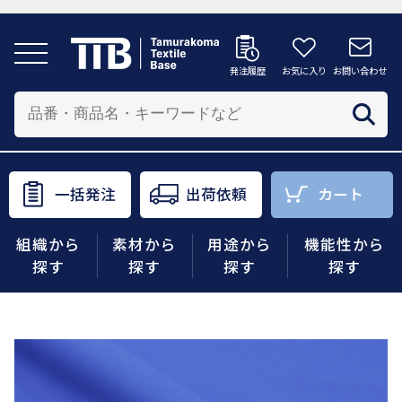
発注履歴
お気に入り
お問い合わせ
発注履歴
お気に入り
お問い合わせ
カートへ
配送先を追加する
商品を投入する配送先を選択してください。
一括発注
出荷依頼
カート
一括発注
出荷依頼
カート
組織から
素材から
用途から
機能性から
商品をさがす
探す
探す
探す
探す
組織から探す
素材から探す