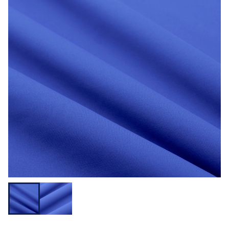
用途から探す
機能性から探す
会員様メニュー
ログイ
お気に入
発注履
ご利用ガイ
ン
り
歴
ド
問い合わせ
大阪本社 〒541-0052 大阪府中央区安土町3-3-9
東京本社 〒150-0001 東京都渋谷区神宮前1-3-10