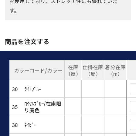
を使用しており、ストレッチ性にも優れていま
す。
商品を注文する
在庫
仕掛在庫
着分在庫
カラーコード/カラー
（反）
（反）
（m）
30
ﾗｲﾄﾌﾞﾙｰ
ﾛｲﾔﾙﾌﾞﾙｰ/在庫限
35
り廃色
38
ﾈｲﾋﾞｰ