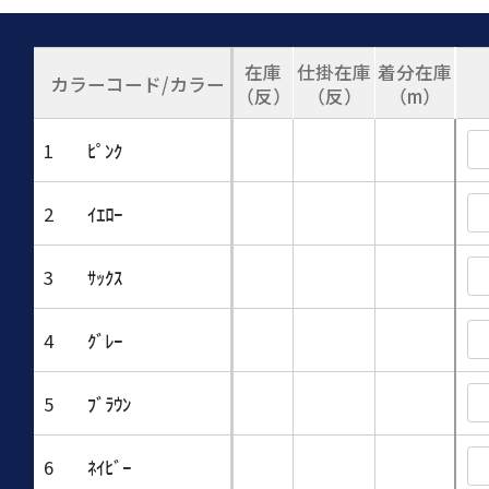
在庫
仕掛在庫
着分在庫
カラーコード/カラー
（反）
（反）
（m）
1
ﾋﾟﾝｸ
2
ｲｴﾛｰ
3
ｻｯｸｽ
4
ｸﾞﾚｰ
5
ﾌﾞﾗｳﾝ
6
ﾈｲﾋﾞｰ