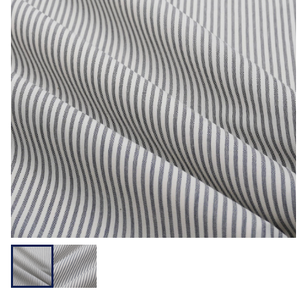
用途から探す
機能性から探す
会員様メニュー
ログイ
お気に入
発注履
ご利用ガイ
ン
り
歴
ド
問い合わせ
大阪本社 〒541-0052 大阪府中央区安土町3-3-9
東京本社 〒150-0001 東京都渋谷区神宮前1-3-10