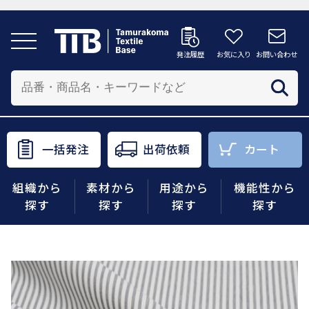
発注履歴
お気に入り
お問い合わせ
発注履歴
お気に入り
お問い合わせ
カートへ
配送先を追加する
商品を投入する配送先を選択してください。
一括発注
出荷依頼
カート
一括発注
出荷依頼
カート
組織から
素材から
用途から
機能性から
商品をさがす
探す
探す
探す
探す
組織から探す
素材から探す