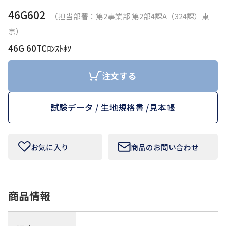
46G602
（担当部署：第2事業部 第2部4課A（324課）東
お問い合わせフォームはこちら
京）
46G 60TCﾛﾝｽﾄﾎｿ
Tamurakoma Textile Baseについて
注文する
よくあるご質問
試験データ / 生地規格書 /
見本帳
会社概要
プライバシーポリシー
お気に入り
商品のお問い合わせ
利用規約
商品情報
田村駒
コーポレートサイト