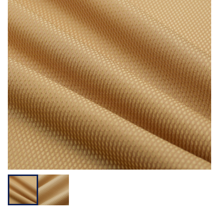
用途から探す
機能性から探す
会員様メニュー
ログイ
お気に入
発注履
ご利用ガイ
ン
り
歴
ド
問い合わせ
大阪本社 〒541-0052 大阪府中央区安土町3-3-9
東京本社 〒150-0001 東京都渋谷区神宮前1-3-10