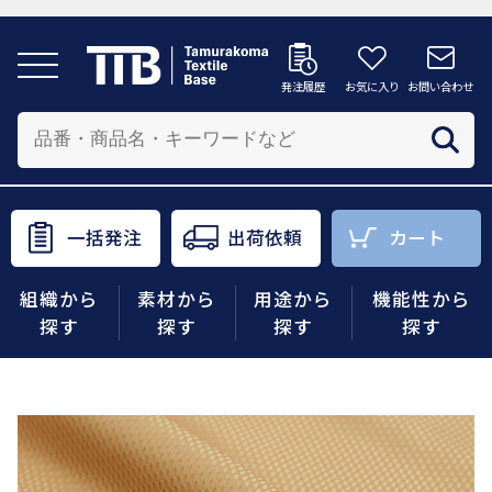
発注履歴
お気に入り
お問い合わせ
発注履歴
お気に入り
お問い合わせ
カートへ
配送先を追加する
商品を投入する配送先を選択してください。
一括発注
出荷依頼
カート
一括発注
出荷依頼
カート
組織から
素材から
用途から
機能性から
商品をさがす
探す
探す
探す
探す
組織から探す
素材から探す