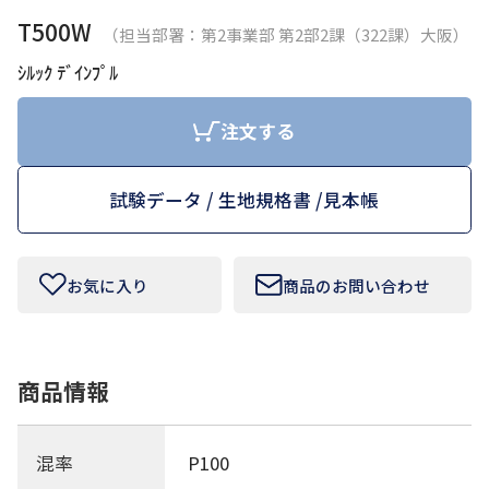
T500W
（担当部署：第2事業部 第2部2課（322課）大阪）
お問い合わせフォームはこちら
ｼﾙｯｸ ﾃﾞｲﾝﾌﾟﾙ
注文する
Tamurakoma Textile Baseについて
試験データ / 生地規格書 /
見本帳
よくあるご質問
会社概要
お気に入り
商品のお問い合わせ
プライバシーポリシー
利用規約
商品情報
田村駒
混率
P100
コーポレートサイト