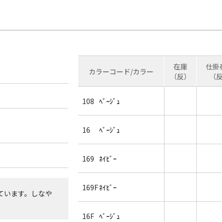
在庫
仕掛
カラーコード/カラー
（反）
（
108
ﾍﾞｰｼﾞｭ
16
ﾍﾞｰｼﾞｭ
169
ﾈｲﾋﾞｰ
169F
ﾈｲﾋﾞｰ
ています。しなや
16F
ﾍﾞｰｼﾞｭ