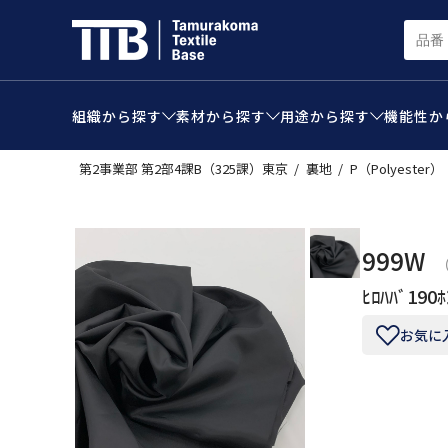
組織から
探す
素材から
探す
用途から
探す
機能性か
第2事業部 第2部4課B（325課）東京
裏地
P（Polyester）
999W
ﾋﾛﾊﾊﾞ190ﾎ
お気に