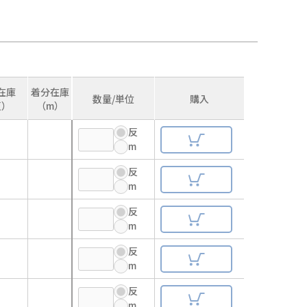
在庫
着分在庫
数量/単位
購入
反）
（m）
反
m
反
m
反
m
反
m
反
m