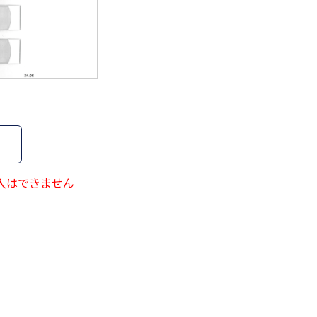
44
ｵﾚﾝｼﾞ
508
ｸﾞﾚｰ
595
ｺｹﾞﾁｬ
595F
ｺｹﾞﾁｬ
65
ｸﾞﾚｰ
入はできません
673
ﾈｲﾋﾞｰ
699
ﾍﾞｰｼﾞｭ
699F
ﾍﾞｰｼﾞｭ