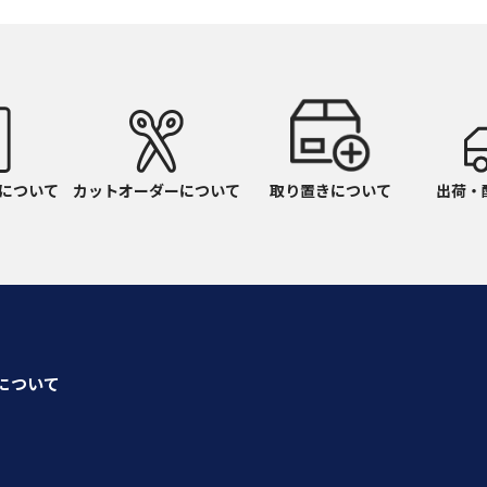
71
ｸﾞﾚｰ
71F
ｸﾞﾚｰ
72
ﾍﾞｰｼﾞｭ
について
カットオーダーについて
取り置きについて
出荷・
721
ｸﾞﾚｰ
721F
ｸﾞﾚｰ
8F
ｱｶ
seについて
91
ｼﾛ
920
ﾉｳｺﾝ