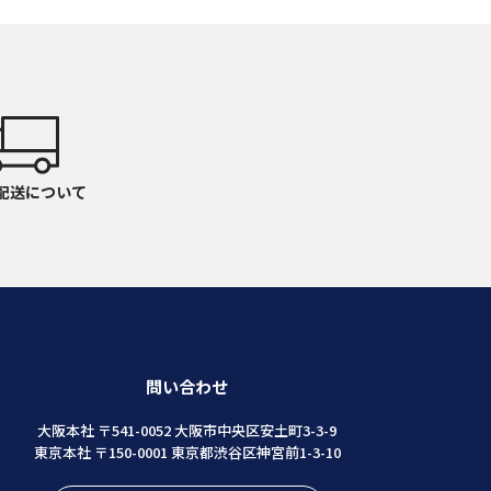
反
m
反
m
反
m
配送について
反
m
反
m
反
m
問い合わせ
反
m
大阪本社 〒541-0052 大阪市中央区安土町3-3-9
東京本社 〒150-0001 東京都渋谷区神宮前1-3-10
反
m