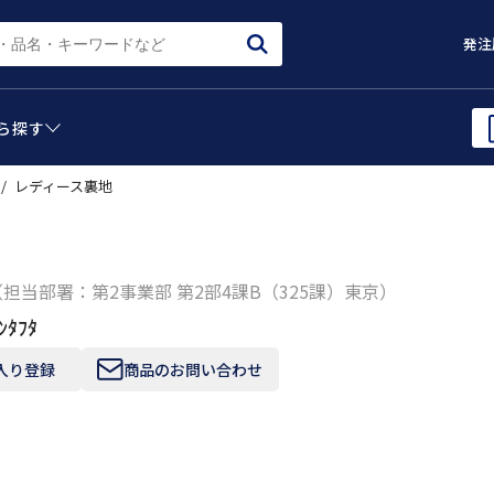
発注
ら
探す
レディース裏地
（担当部署：第2事業部 第2部4課B（325課）東京）
ﾝﾀﾌﾀ
入り登録
商品のお問い合わせ