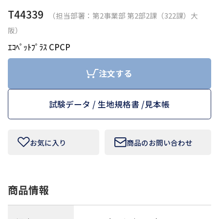
T44339
（担当部署：第2事業部 第2部2課（322課）大
お問い合わせフォームはこちら
阪）
ｴｺﾍﾟｯﾄﾌﾟﾗｽ CPCP
Tamurakoma Textile Baseについて
注文する
よくあるご質問
試験データ / 生地規格書 /
見本帳
会社概要
プライバシーポリシー
お気に入り
商品のお問い合わせ
利用規約
商品情報
田村駒
コーポレートサイト