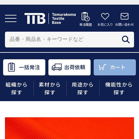
発注履歴
お気に入り
お問い合わせ
発注履歴
お気に入り
お問い合わせ
カートへ
配送先を追加する
商品を投入する配送先を選択してください。
一括発注
出荷依頼
カート
一括発注
出荷依頼
カート
組織から
素材から
用途から
機能性から
商品をさがす
探す
探す
探す
探す
組織から探す
素材から探す