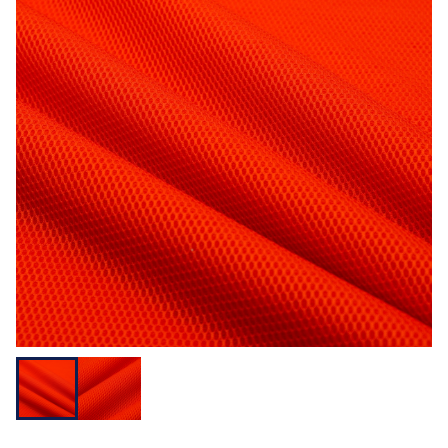
用途から探す
機能性から探す
会員様メニュー
ログイ
お気に入
発注履
ご利用ガイ
ン
り
歴
ド
問い合わせ
大阪本社 〒541-0052 大阪府中央区安土町3-3-9
東京本社 〒150-0001 東京都渋谷区神宮前1-3-10