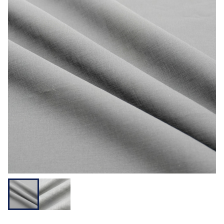
用途から探す
機能性から探す
会員様メニュー
ログイ
お気に入
発注履
ご利用ガイ
ン
り
歴
ド
問い合わせ
大阪本社 〒541-0052 大阪府中央区安土町3-3-9
東京本社 〒150-0001 東京都渋谷区神宮前1-3-10