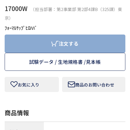
17000W
（担当部署：第2事業部 第2部4課B（325課）東
お問い合わせフォームはこちら
京）
ﾌｫｰﾏﾙｻｯﾌﾟﾋﾛﾊﾊﾞ
Tamurakoma Textile Baseについて
注文する
よくあるご質問
試験データ / 生地規格書 /
見本帳
会社概要
プライバシーポリシー
お気に入り
商品のお問い合わせ
利用規約
商品情報
田村駒
コーポレートサイト