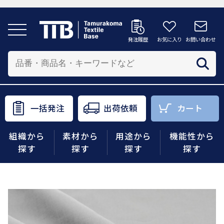
発注履歴
お気に入り
お問い合わせ
発注履歴
お気に入り
お問い合わせ
カートへ
配送先を追加する
商品を投入する配送先を選択してください。
一括発注
出荷依頼
カート
一括発注
出荷依頼
カート
組織から
素材から
用途から
機能性から
商品をさがす
探す
探す
探す
探す
組織から探す
素材から探す