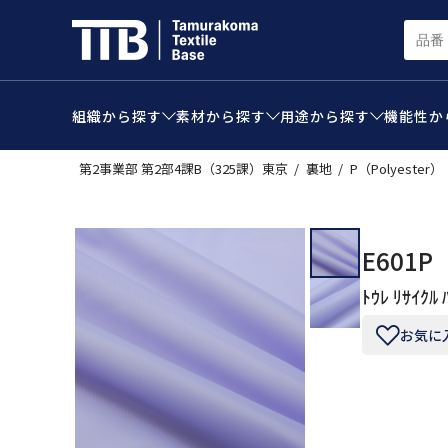
組織から
探す
素材から
探す
用途から
探す
機能性か
第2事業部 第2部4課B（325課）東京
裏地
P（Polyester）
E601P
ﾄｳﾚ ﾘｻｲｸﾙ 
お気に