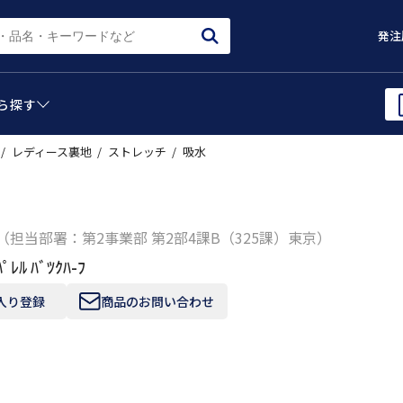
発注
ら
探す
レディース裏地
ストレッチ
吸水
（担当部署：第2事業部 第2部4課B（325課）東京）
ﾊﾟﾚﾙ ﾊﾞﾂｸﾊ-ﾌ
入り登録
商品のお問い合わせ