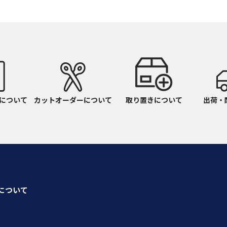
700
ｼﾛ
701
ｻｯｸｽ
702
ﾌﾞﾗｳﾝ
703
ﾎﾞﾙﾄﾞｰ
について
カットオーダーについて
取り置きについて
出荷・
704
ｸﾞﾚｰ
705
ｸﾞﾚｰ
706
ｸﾞﾚｰ
seについて
707
ｸﾞﾚｰ