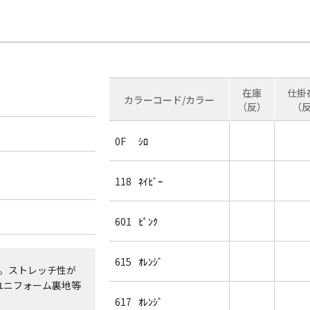
在庫
仕掛
カラーコード/カラー
（反）
（
0F
ｼﾛ
118
ﾈｲﾋﾞｰ
601
ﾋﾟﾝｸ
615
ｵﾚﾝｼﾞ
用。ストレッチ性が
ユニフォーム裏地等
617
ｵﾚﾝｼﾞ