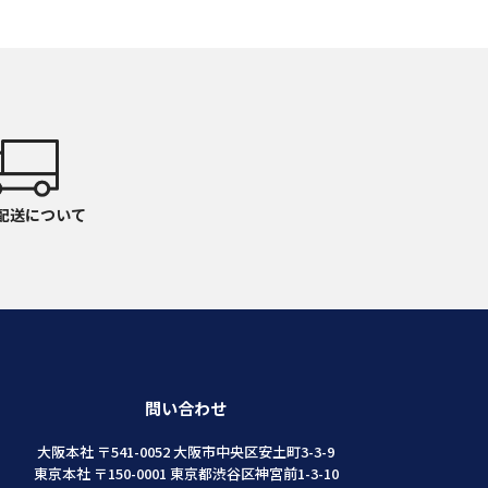
反
m
反
m
反
m
反
配送について
m
反
m
反
m
反
問い合わせ
m
反
大阪本社 〒541-0052 大阪市中央区安土町3-3-9
東京本社 〒150-0001 東京都渋谷区神宮前1-3-10
m