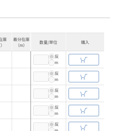
在庫
着分在庫
数量/単位
購入
反）
（m）
反
m
反
m
反
m
反
m
反
m