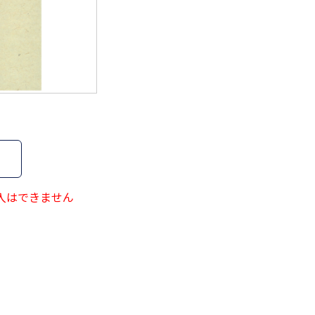
660
ﾗﾍﾞﾝﾀﾞｰ
665
ﾎﾞﾙﾄﾞｰ
670
ｸﾞﾚｰ
673
ｸﾞﾚｰ
684
ﾍﾞｰｼﾞｭ
入はできません
687
ﾌﾞﾙｰ
693
ﾌﾞﾗｳﾝ
699
ｱｶ