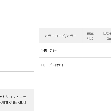
在庫
仕掛
カラーコード/カラー
（反）
（
145
ｸﾞﾚｰ
FB
ﾊﾟｰﾙﾎﾜｲﾄ
たトリコットニッ
汎用性が高い生地