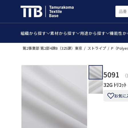
組織から
探す
素材から
探す
用途から
探す
機能性か
第2事業部 第2部4課B（325課）東京
ストライプ
P（Polye
5091
（
32G ﾄﾘｺｯﾄ 
お気に