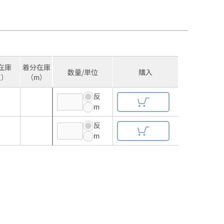
在庫
着分在庫
数量/単位
購入
反）
（m）
反
m
反
m