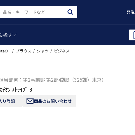
発注
ら
探す
ster）
ブラウス
シャツ
ビジネス
担当部署：第2事業部 第2部4課B（325課）東京）
ｶﾁｵﾝ ｽﾄﾗｲﾌﾟ 3
入り登録
商品のお問い合わせ