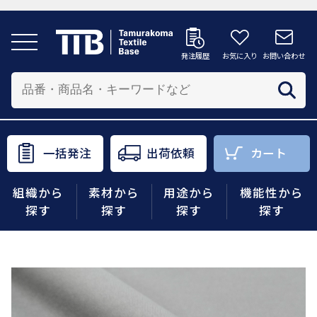
発注履歴
お気に入り
お問い合わせ
発注履歴
お気に入り
お問い合わせ
カートへ
配送先を追加する
商品を投入する配送先を選択してください。
一括発注
出荷依頼
カート
一括発注
出荷依頼
カート
組織から
素材から
用途から
機能性から
商品をさがす
探す
探す
探す
探す
組織から探す
素材から探す