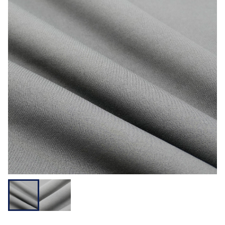
用途から探す
機能性から探す
会員様メニュー
ログイ
お気に入
発注履
ご利用ガイ
ン
り
歴
ド
問い合わせ
大阪本社 〒541-0052 大阪府中央区安土町3-3-9
東京本社 〒150-0001 東京都渋谷区神宮前1-3-10