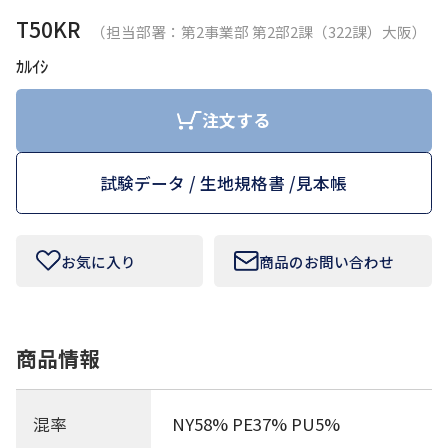
T50KR
（担当部署：第2事業部 第2部2課（322課）大阪）
お問い合わせフォームはこちら
ｶﾙｲｼ
注文する
Tamurakoma Textile Baseについて
試験データ / 生地規格書 /
見本帳
よくあるご質問
会社概要
お気に入り
商品のお問い合わせ
プライバシーポリシー
利用規約
商品情報
田村駒
混率
NY58% PE37% PU5%
コーポレートサイト