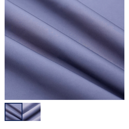
用途から探す
機能性から探す
会員様メニュー
ログイ
お気に入
発注履
ご利用ガイ
ン
り
歴
ド
問い合わせ
大阪本社 〒541-0052 大阪府中央区安土町3-3-9
東京本社 〒150-0001 東京都渋谷区神宮前1-3-10