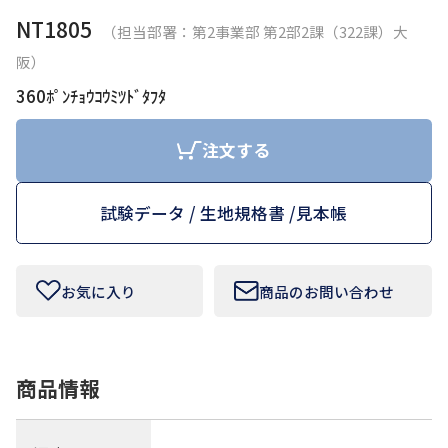
NT1805
（担当部署：第2事業部 第2部2課（322課）大
お問い合わせフォームはこちら
阪）
360ﾎﾟﾝﾁｮｳｺｳﾐﾂﾄﾞﾀﾌﾀ
Tamurakoma Textile Baseについて
注文する
よくあるご質問
試験データ / 生地規格書 /
見本帳
会社概要
プライバシーポリシー
お気に入り
商品のお問い合わせ
利用規約
商品情報
田村駒
コーポレートサイト