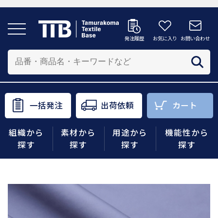
発注履歴
お気に入り
お問い合わせ
発注履歴
お気に入り
お問い合わせ
カートへ
配送先を追加する
商品を投入する配送先を選択してください。
一括発注
出荷依頼
カート
一括発注
出荷依頼
カート
組織から
素材から
用途から
機能性から
商品をさがす
探す
探す
探す
探す
組織から探す
素材から探す