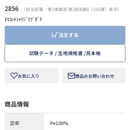
2856
（担当部署：第2事業部 第2部4課B（325課）東京）
お問い合わせフォームはこちら
ﾄﾘｺｯﾄｼｬﾂｼﾞﾘﾌﾞｶﾞﾗ
注文する
Tamurakoma Textile Baseについて
試験データ / 生地規格書 /
見本帳
よくあるご質問
会社概要
お気に入り
商品のお問い合わせ
プライバシーポリシー
利用規約
商品情報
田村駒
混率
Pe100%
コーポレートサイト