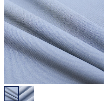
用途から探す
機能性から探す
会員様メニュー
ログイ
お気に入
発注履
ご利用ガイ
ン
り
歴
ド
問い合わせ
大阪本社 〒541-0052 大阪府中央区安土町3-3-9
東京本社 〒150-0001 東京都渋谷区神宮前1-3-10