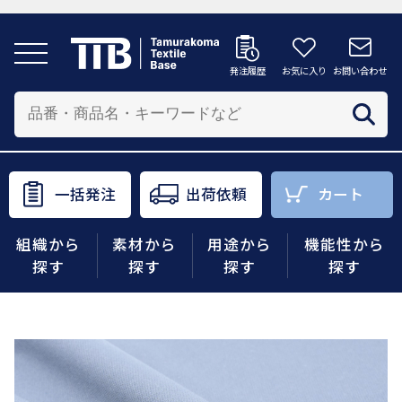
発注履歴
お気に入り
お問い合わせ
発注履歴
お気に入り
お問い合わせ
カートへ
配送先を追加する
商品を投入する配送先を選択してください。
一括発注
出荷依頼
カート
一括発注
出荷依頼
カート
組織から
素材から
用途から
機能性から
商品をさがす
探す
探す
探す
探す
組織から探す
素材から探す