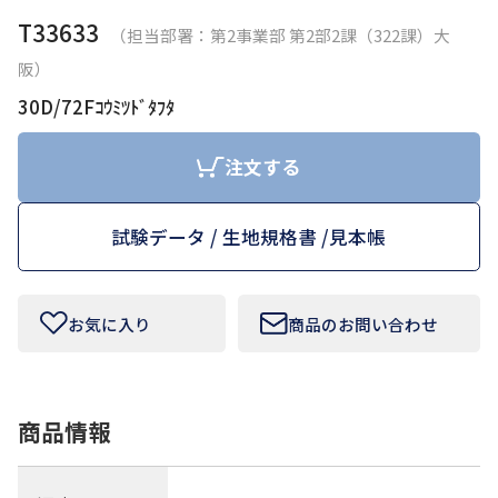
T33633
（担当部署：第2事業部 第2部2課（322課）大
お問い合わせフォームはこちら
阪）
30D/72Fｺｳﾐﾂﾄﾞﾀﾌﾀ
Tamurakoma Textile Baseについて
注文する
よくあるご質問
試験データ / 生地規格書 /
見本帳
会社概要
プライバシーポリシー
お気に入り
商品のお問い合わせ
利用規約
商品情報
田村駒
コーポレートサイト