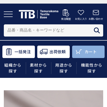
発注履歴
お気に入り
お問い合わせ
発注履歴
お気に入り
お問い合わせ
カートへ
配送先を追加する
商品を投入する配送先を選択してください。
一括発注
出荷依頼
カート
一括発注
出荷依頼
カート
組織から
素材から
用途から
機能性から
商品をさがす
探す
探す
探す
探す
組織から探す
素材から探す