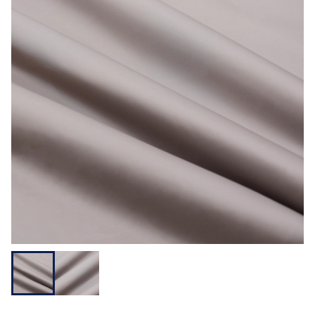
用途から探す
機能性から探す
会員様メニュー
ログイ
お気に入
発注履
ご利用ガイ
ン
り
歴
ド
問い合わせ
大阪本社 〒541-0052 大阪府中央区安土町3-3-9
東京本社 〒150-0001 東京都渋谷区神宮前1-3-10