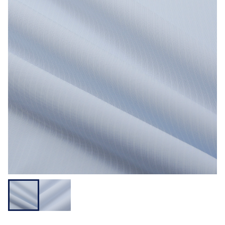
用途から探す
機能性から探す
会員様メニュー
ログイ
お気に入
発注履
ご利用ガイ
ン
り
歴
ド
問い合わせ
大阪本社 〒541-0052 大阪府中央区安土町3-3-9
東京本社 〒150-0001 東京都渋谷区神宮前1-3-10