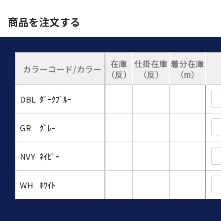
商品を注文する
在庫
仕掛在庫
着分在庫
カラーコード/カラー
（反）
（反）
（m）
DBL
ﾀﾞｰｸﾌﾞﾙｰ
GR
ｸﾞﾚｰ
NVY
ﾈｲﾋﾞｰ
WH
ﾎﾜｲﾄ