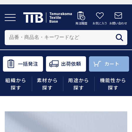
発注履歴
お気に入り
お問い合わせ
発注履歴
お気に入り
お問い合わせ
カートへ
配送先を追加する
商品を投入する配送先を選択してください。
一括発注
出荷依頼
カート
一括発注
出荷依頼
カート
組織から
素材から
用途から
機能性から
商品をさがす
探す
探す
探す
探す
組織から探す
素材から探す