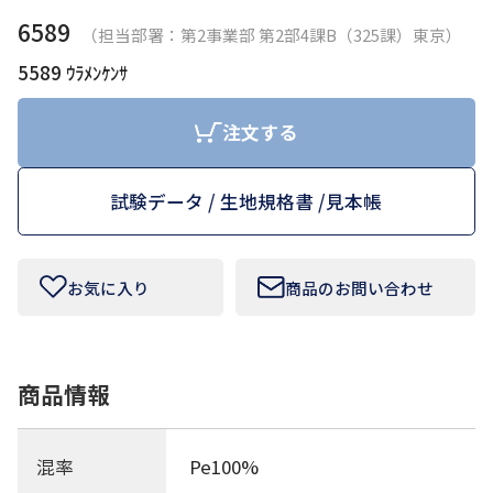
6589
（担当部署：第2事業部 第2部4課B（325課）東京）
お問い合わせフォームはこちら
5589 ｳﾗﾒﾝｹﾝｻ
注文する
Tamurakoma Textile Baseについて
試験データ / 生地規格書 /
見本帳
よくあるご質問
会社概要
お気に入り
商品のお問い合わせ
プライバシーポリシー
利用規約
商品情報
田村駒
混率
Pe100%
コーポレートサイト