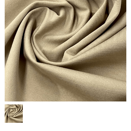
用途から探す
機能性から探す
会員様メニュー
ログイ
お気に入
発注履
ご利用ガイ
ン
り
歴
ド
問い合わせ
大阪本社 〒541-0052 大阪府中央区安土町3-3-9
東京本社 〒150-0001 東京都渋谷区神宮前1-3-10