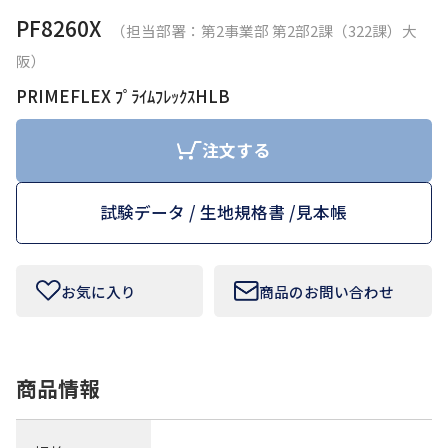
PF8260X
（担当部署：第2事業部 第2部2課（322課）大
お問い合わせフォームはこちら
阪）
PRIMEFLEX ﾌﾟﾗｲﾑﾌﾚｯｸｽHLB
Tamurakoma Textile Baseについて
注文する
よくあるご質問
試験データ / 生地規格書 /
見本帳
会社概要
プライバシーポリシー
お気に入り
商品のお問い合わせ
利用規約
商品情報
田村駒
コーポレートサイト