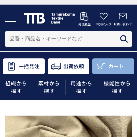
発注履歴
お気に入り
お問い合わせ
発注履歴
お気に入り
お問い合わせ
カートへ
配送先を追加する
商品を投入する配送先を選択してください。
一括発注
出荷依頼
カート
一括発注
出荷依頼
カート
組織から
素材から
用途から
機能性から
商品をさがす
探す
探す
探す
探す
組織から探す
素材から探す