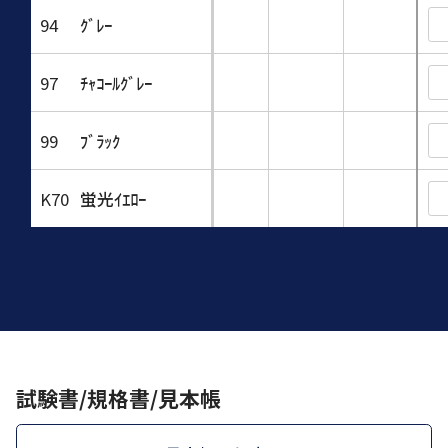
94
ｸﾞﾚｰ
97
ﾁｬｺｰﾙｸﾞﾚｰ
99
ﾌﾞﾗｯｸ
K70
蛍光ｲｴﾛｰ
試験書/規格書/見本帳