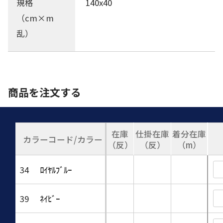
規格
140x40
（cm×m
乱）
商品を注文する
在庫
仕掛在庫
着分在庫
カラーコード/カラー
（反）
（反）
（m）
34
ﾛｲﾔﾙﾌﾞﾙｰ
39
ﾈｲﾋﾞｰ