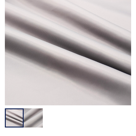
用途から探す
機能性から探す
会員様メニュー
ログイ
お気に入
発注履
ご利用ガイ
ン
り
歴
ド
問い合わせ
大阪本社 〒541-0052 大阪府中央区安土町3-3-9
東京本社 〒150-0001 東京都渋谷区神宮前1-3-10