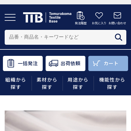
発注履歴
お気に入り
お問い合わせ
発注履歴
お気に入り
お問い合わせ
カートへ
配送先を追加する
商品を投入する配送先を選択してください。
一括発注
出荷依頼
カート
一括発注
出荷依頼
カート
組織から
素材から
用途から
機能性から
商品をさがす
探す
探す
探す
探す
組織から探す
素材から探す