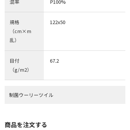
混率
P100%
規格
122x50
（cm×m
乱）
目付
67.2
（g/m2）
制菌ウーリーツイル
商品を注文する