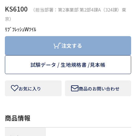
KS6100
（担当部署：第2事業部 第2部4課A（324課）東
お問い合わせフォームはこちら
京）
ﾘﾌﾞﾌﾚｯｼｭWﾂｲﾙ
Tamurakoma Textile Baseについて
注文する
よくあるご質問
試験データ / 生地規格書 /
見本帳
会社概要
プライバシーポリシー
お気に入り
商品のお問い合わせ
利用規約
商品情報
田村駒
コーポレートサイト