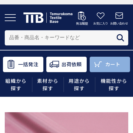
発注履歴
お気に入り
お問い合わせ
発注履歴
お気に入り
お問い合わせ
カートへ
配送先を追加する
商品を投入する配送先を選択してください。
一括発注
出荷依頼
カート
一括発注
出荷依頼
カート
組織から
素材から
用途から
機能性から
商品をさがす
探す
探す
探す
探す
組織から探す
素材から探す