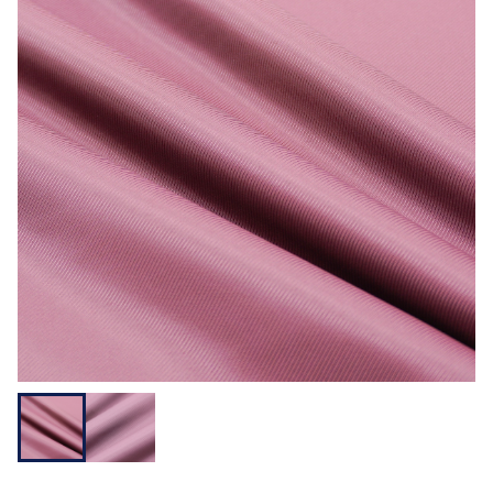
用途から探す
機能性から探す
会員様メニュー
ログイ
お気に入
発注履
ご利用ガイ
ン
り
歴
ド
問い合わせ
大阪本社 〒541-0052 大阪府中央区安土町3-3-9
東京本社 〒150-0001 東京都渋谷区神宮前1-3-10