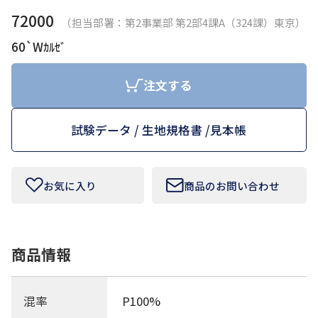
72000
（担当部署：第2事業部 第2部4課A（324課）東京）
お問い合わせフォームはこちら
60`Wｶﾙｾﾞ
注文する
Tamurakoma Textile Baseについて
試験データ / 生地規格書 /
見本帳
よくあるご質問
会社概要
お気に入り
商品のお問い合わせ
プライバシーポリシー
利用規約
商品情報
田村駒
混率
P100%
コーポレートサイト