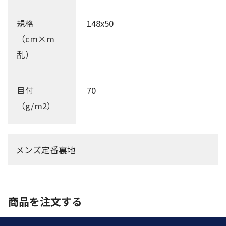
規格
148x50
（cm×m
乱）
目付
70
（g/m2）
メンズ定番裏地
商品を注文する