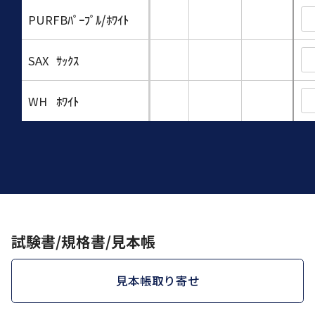
PURFB
ﾊﾟｰﾌﾟﾙ/ﾎﾜｲﾄ
SAX
ｻｯｸｽ
WH
ﾎﾜｲﾄ
試験書/規格書/見本帳
見本帳取り寄せ