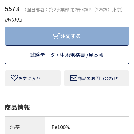
5573
（担当部署：第2事業部 第2部4課B（325課）東京）
お問い合わせフォームはこちら
ｶﾁｵﾝｶﾉｺ
注文する
Tamurakoma Textile Baseについて
試験データ / 生地規格書 /
見本帳
よくあるご質問
会社概要
お気に入り
商品のお問い合わせ
プライバシーポリシー
利用規約
商品情報
田村駒
混率
Pe100%
コーポレートサイト