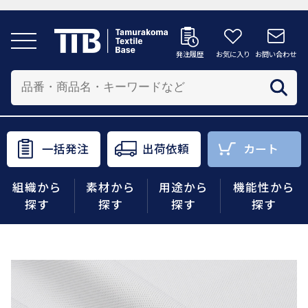
発注履歴
お気に入り
お問い合わせ
発注履歴
お気に入り
お問い合わせ
カートへ
配送先を追加する
商品を投入する配送先を選択してください。
一括発注
出荷依頼
カート
一括発注
出荷依頼
カート
組織から
素材から
用途から
機能性から
商品をさがす
探す
探す
探す
探す
組織から探す
素材から探す