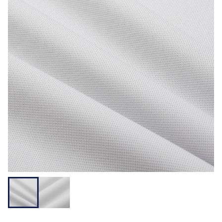
用途から探す
機能性から探す
会員様メニュー
ログイ
お気に入
発注履
ご利用ガイ
ン
り
歴
ド
問い合わせ
大阪本社 〒541-0052 大阪府中央区安土町3-3-9
東京本社 〒150-0001 東京都渋谷区神宮前1-3-10